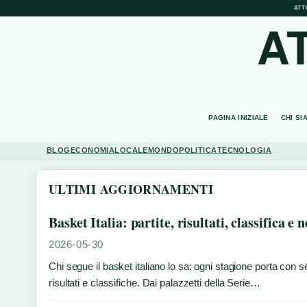
ATT
A
PAGINA INIZIALE
CHI SI
BLOG
ECONOMIA
LOCALE
MONDO
POLITICA
TECNOLOGIA
ULTIMI AGGIORNAMENTI
Basket Italia: partite, risultati, classifica e 
2026-05-30
Chi segue il basket italiano lo sa: ogni stagione porta con sé
risultati e classifiche. Dai palazzetti della Serie…