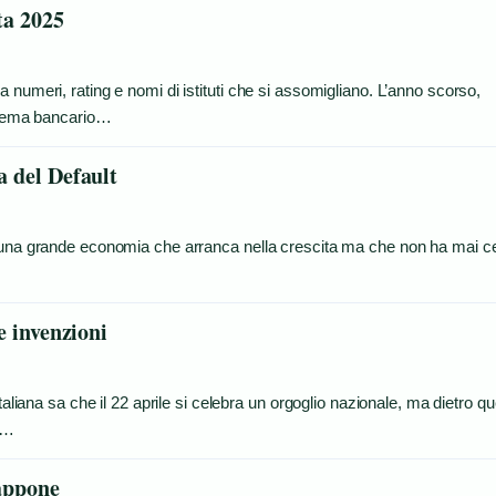
ta 2025
 numeri, rating e nomi di istituti che si assomigliano. L’anno scorso,
istema bancario…
a del Default
: una grande economia che arranca nella crescita ma che non ha mai c
 e invenzioni
aliana sa che il 22 aprile si celebra un orgoglio nazionale, ma dietro qu
ti…
iappone