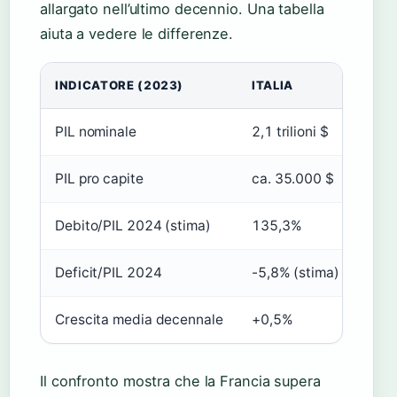
allargato nell’ultimo decennio. Una tabella
aiuta a vedere le differenze.
INDICATORE (2023)
ITALIA
FRA
PIL nominale
2,1 trilioni $
3,0 t
PIL pro capite
ca. 35.000 $
ca. 
Debito/PIL 2024 (stima)
135,3%
113
Deficit/PIL 2024
-5,8% (stima)
-5,8
Crescita media decennale
+0,5%
+1,
Il confronto mostra che la Francia supera