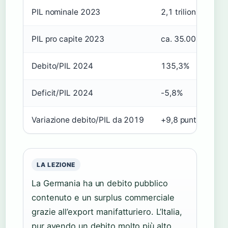
PIL nominale 2023
2,1 trilioni $
4
PIL pro capite 2023
ca. 35.000 $
Debito/PIL 2024
135,3%
Deficit/PIL 2024
-5,8%
Variazione debito/PIL da 2019
+9,8 punti
LA LEZIONE
La Germania ha un debito pubblico
contenuto e un surplus commerciale
grazie all’export manifatturiero. L’Italia,
pur avendo un debito molto più alto,