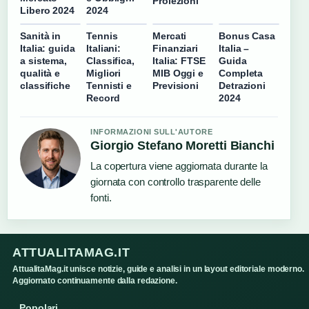
Proiezioni
Libero 2024
2024
Sanità in
Tennis
Mercati
Bonus Casa
Italia: guida
Italiani:
Finanziari
Italia –
a sistema,
Classifica,
Italia: FTSE
Guida
qualità e
Migliori
MIB Oggi e
Completa
classifiche
Tennisti e
Previsioni
Detrazioni
Record
2024
INFORMAZIONI SULL'AUTORE
Giorgio Stefano Moretti Bianchi
La copertura viene aggiornata durante la
giornata con controllo trasparente delle
fonti.
ATTUALITAMAG.IT
AttualitaMag.it unisce notizie, guide e analisi in un layout editoriale moderno.
Aggiornato continuamente dalla redazione.
Popolari