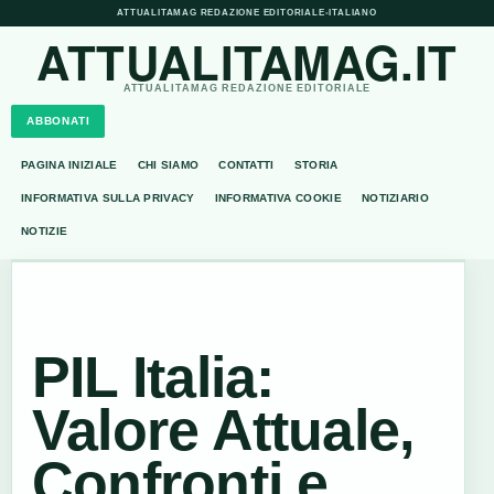
ATTUALITAMAG REDAZIONE EDITORIALE
•
ITALIANO
ATTUALITAMAG.IT
ATTUALITAMAG REDAZIONE EDITORIALE
ABBONATI
PAGINA INIZIALE
CHI SIAMO
CONTATTI
STORIA
INFORMATIVA SULLA PRIVACY
INFORMATIVA COOKIE
NOTIZIARIO
NOTIZIE
PIL Italia:
Valore Attuale,
Confronti e