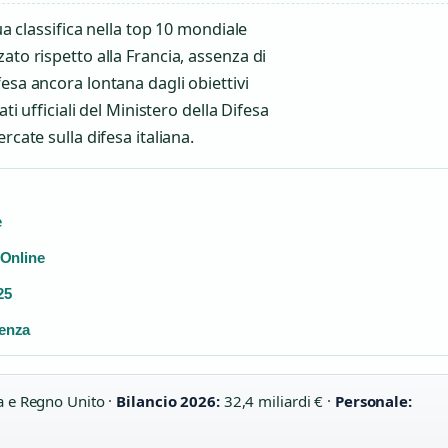
ua classifica nella top 10 mondiale
ato rispetto alla Francia, assenza di
esa ancora lontana dagli obiettivi
ti ufficiali del Ministero della Difesa
cate sulla difesa italiana.
e
 Online
25
ienza
a e Regno Unito ·
Bilancio 2026:
32,4 miliardi € ·
Personale: