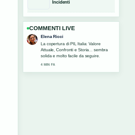
Incidenti
COMMENTI LIVE
Matteo Galli
Ottimo lavoro di verifica intorno a
Basket Italia: partite, risultati, classifica
e news. Piu testate dovrebbero scrivere
cosi.
6 MIN FA