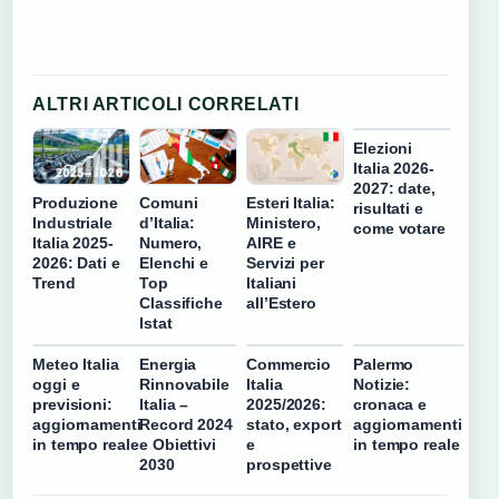
ALTRI ARTICOLI CORRELATI
Elezioni
Italia 2026-
2027: date,
Produzione
Comuni
Esteri Italia:
risultati e
Industriale
d’Italia:
Ministero,
come votare
Italia 2025-
Numero,
AIRE e
2026: Dati e
Elenchi e
Servizi per
Trend
Top
Italiani
Classifiche
all’Estero
Istat
Meteo Italia
Energia
Commercio
Palermo
oggi e
Rinnovabile
Italia
Notizie:
previsioni:
Italia –
2025/2026:
cronaca e
aggiornamenti
Record 2024
stato, export
aggiornamenti
in tempo reale
e Obiettivi
e
in tempo reale
2030
prospettive