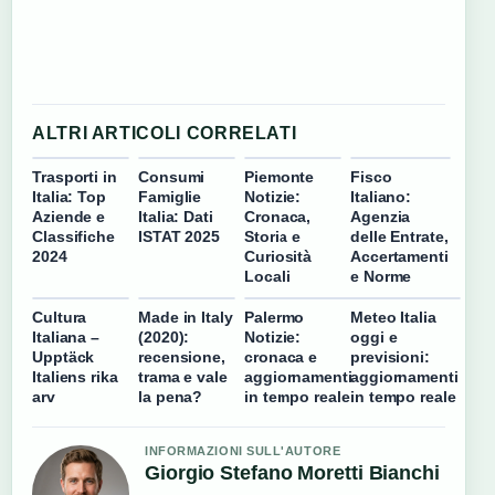
ALTRI ARTICOLI CORRELATI
Trasporti in
Consumi
Piemonte
Fisco
Italia: Top
Famiglie
Notizie:
Italiano:
Aziende e
Italia: Dati
Cronaca,
Agenzia
Classifiche
ISTAT 2025
Storia e
delle Entrate,
2024
Curiosità
Accertamenti
Locali
e Norme
Cultura
Made in Italy
Palermo
Meteo Italia
Italiana –
(2020):
Notizie:
oggi e
Upptäck
recensione,
cronaca e
previsioni:
Italiens rika
trama e vale
aggiornamenti
aggiornamenti
arv
la pena?
in tempo reale
in tempo reale
INFORMAZIONI SULL'AUTORE
Giorgio Stefano Moretti Bianchi