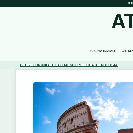
ATT
A
PAGINA INIZIALE
CHI SI
BLOG
ECONOMIA
LOCALE
MONDO
POLITICA
TECNOLOGIA