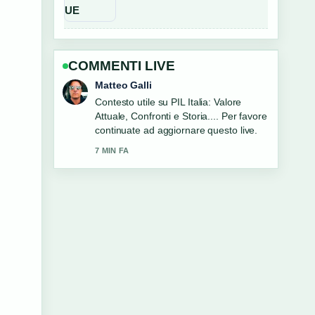
COMMENTI LIVE
Chiara Romano
La copertura di Basket Italia: partite,
risultati, classifica e news sembra solida
e molto facile da seguire.
9 MIN FA