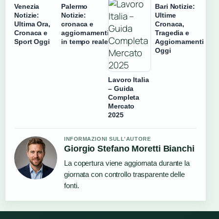
Venezia
Palermo
Bari Notizie:
Notizie:
Notizie:
Ultime
Ultima Ora,
cronaca e
Cronaca,
Cronaca e
aggiornamenti
Tragedia e
Sport Oggi
in tempo reale
Aggiornamenti
Oggi
Lavoro Italia
– Guida
Completa
Mercato
2025
INFORMAZIONI SULL'AUTORE
Giorgio Stefano Moretti Bianchi
La copertura viene aggiornata durante la
giornata con controllo trasparente delle
fonti.