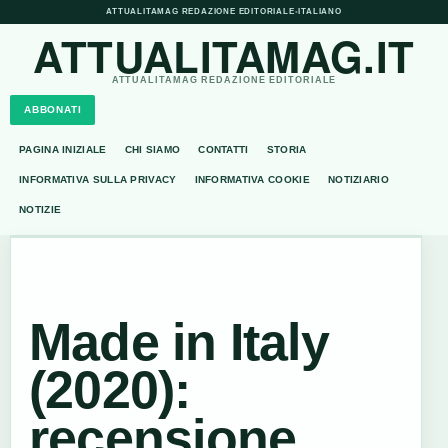
ATTUALITAMAG REDAZIONE EDITORIALE
•
ITALIANO
ATTUALITAMAG.IT
ATTUALITAMAG REDAZIONE EDITORIALE
ABBONATI
PAGINA INIZIALE
CHI SIAMO
CONTATTI
STORIA
INFORMATIVA SULLA PRIVACY
INFORMATIVA COOKIE
NOTIZIARIO
NOTIZIE
Made in Italy
(2020):
recensione,