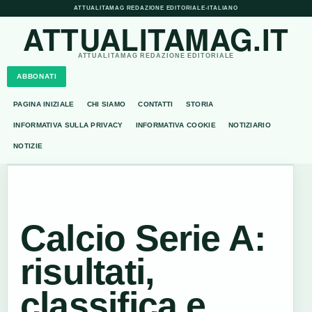
ATTUALITAMAG REDAZIONE EDITORIALE
•
ITALIANO
ATTUALITAMAG.IT
ATTUALITAMAG REDAZIONE EDITORIALE
ABBONATI
PAGINA INIZIALE
CHI SIAMO
CONTATTI
STORIA
INFORMATIVA SULLA PRIVACY
INFORMATIVA COOKIE
NOTIZIARIO
NOTIZIE
Calcio Serie A:
risultati,
classifica e