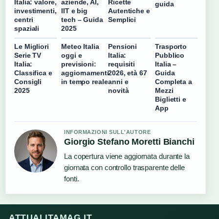
aziende, AI,
Ricette
Italia: valore,
guida
IIT e big
Autentiche e
investimenti,
tech – Guida
Semplici
centri
2025
spaziali
Le Migliori
Meteo Italia
Pensioni
Trasporto
Serie TV
oggi e
Italia:
Pubblico
Italia:
previsioni:
requisiti
Italia –
Classifica e
aggiornamenti
2026, età 67
Guida
Consigli
in tempo reale
anni e
Completa a
2025
novità
Mezzi
Biglietti e
App
INFORMAZIONI SULL'AUTORE
Giorgio Stefano Moretti Bianchi
La copertura viene aggiornata durante la
giornata con controllo trasparente delle
fonti.
ATTUALITAMAG.IT