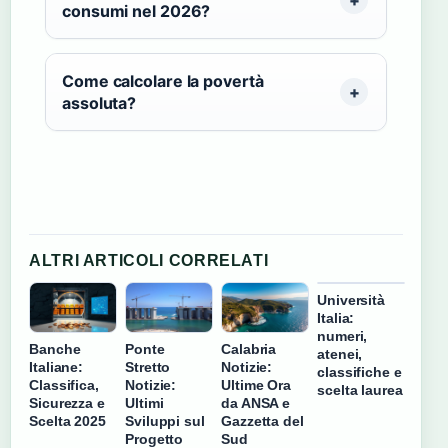
consumi nel 2026?
Come calcolare la povertà
assoluta?
ALTRI ARTICOLI CORRELATI
Università
Italia:
numeri,
Banche
Ponte
Calabria
atenei,
Italiane:
Stretto
Notizie:
classifiche e
Classifica,
Notizie:
Ultime Ora
scelta laurea
Sicurezza e
Ultimi
da ANSA e
Scelta 2025
Sviluppi sul
Gazzetta del
Progetto
Sud