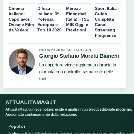
Cinema
Difesa
Mercati
Sport Italia –
Italiano:
Italiana: 3ª
Finanziari
Guida
Capolavori,
Potenza
Italia: FTSE
Completa
Oscar e Film
Europea e
MIB Oggi e
Canali
da Vedere
Top 10 2026
Previsioni
Streaming
Frequenze
INFORMAZIONI SULL'AUTORE
Giorgio Stefano Moretti Bianchi
La copertura viene aggiornata durante la
giornata con controllo trasparente delle
fonti.
ATTUALITAMAG.IT
AttualitaMag.it unisce notizie, guide e analisi in un layout editoriale moderno.
Aggiornato continuamente dalla redazione.
Popolari
Briefing quotidiani della redazione e risorse di trasparenza, pensati per una verifica rapid