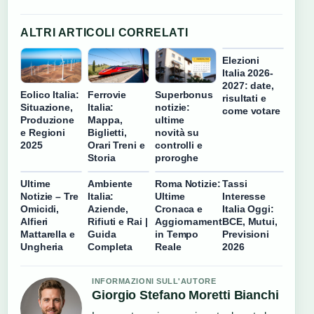
ALTRI ARTICOLI CORRELATI
Elezioni
Italia 2026-
2027: date,
Eolico Italia:
Ferrovie
Superbonus
risultati e
Situazione,
Italia:
notizie:
come votare
Produzione
Mappa,
ultime
e Regioni
Biglietti,
novità su
2025
Orari Treni e
controlli e
Storia
proroghe
Ultime
Ambiente
Roma Notizie:
Tassi
Notizie – Tre
Italia:
Ultime
Interesse
Omicidi,
Aziende,
Cronaca e
Italia Oggi:
Alfieri
Rifiuti e Rai |
Aggiornamenti
BCE, Mutui,
Mattarella e
Guida
in Tempo
Previsioni
Ungheria
Completa
Reale
2026
INFORMAZIONI SULL'AUTORE
Giorgio Stefano Moretti Bianchi