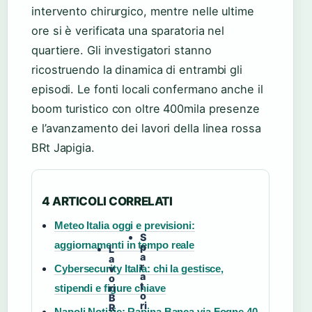
intervento chirurgico, mentre nelle ultime
ore si è verificata una sparatoria nel
quartiere. Gli investigatori stanno
ricostruendo la dinamica di entrambi gli
episodi. Le fonti locali confermano anche il
boom turistico con oltre 400mila presenze
e l’avanzamento dei lavori della linea rossa
BRt Japigia.
4 ARTICOLI CORRELATI
Meteo Italia oggi e previsioni:
S
aggiornamenti in tempo reale
p
L
a
a
r
v
Cybersecurity Italia: chi la gestisce,
a
o
t
ri
stipendi e figure chiave
o
B
ri
R
Napoli Notizie: Rapina Banca via Fogne 40