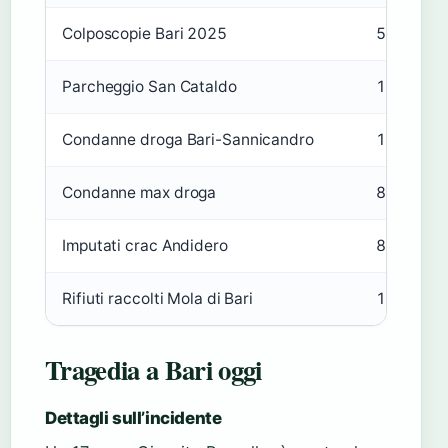
Colposcopie Bari 2025
5.739
Parcheggio San Cataldo
160 posti
Condanne droga Bari-Sannicandro
10 perso
Condanne max droga
8 anni
Imputati crac Andidero
8 person
Rifiuti raccolti Mola di Bari
185 kg
Tragedia a Bari oggi
Dettagli sull’incidente