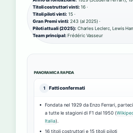
Titoli costruttori vinti:
16 ·
Titoli piloti vinti:
15 ·
Gran Premi vinti:
243 (al 2025) ·
Piloti attuali (2025):
Charles Leclerc, Lewis Ham
Team principal:
Frédéric Vasseur
PANORAMICA RAPIDA
Fatti confermati
1
Fondata nel 1929 da Enzo Ferrari, partec
a tutte le stagioni di F1 dal 1950 (
Wikipe
Italia
).
16 titoli costruttori e 15 titoli piloti