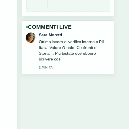
COMMENTI LIVE
Giulia Rossi
Ottima analisi di Basket Italia: partite,
risultati, classifica e news. E la sintesi
piu chiara che abbia visto oggi.
4 MIN FA